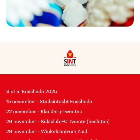
Sint in Enschede 2025
15 november - Stadsintocht Enschede
22 november - Klanderij-Twentec
26 november - Kidsclub FC Twente (besloten)
29 november - Winkelcentrum Zuid